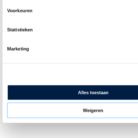
calendar_today
Voorkeuren
27 juli 2026
Statistieken
Marketing
Alles toestaan
Weigeren