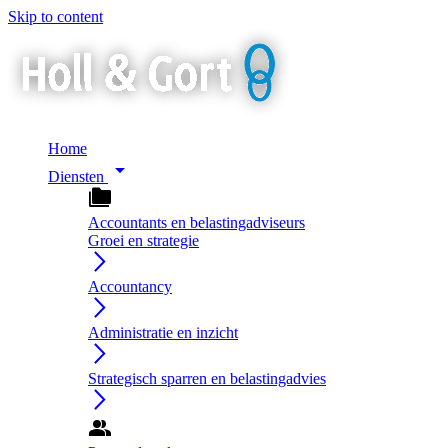
Skip to content
Home
arrow_drop_down
Diensten
folder_copy
Accountants en belastingadviseurs
Groei en strategie
arrow_forward_ios
Accountancy
arrow_forward_ios
Administratie en inzicht
arrow_forward_ios
Strategisch sparren en belastingadvies
arrow_forward_ios
group