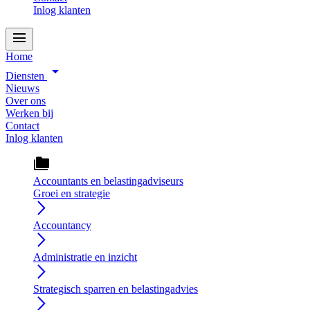
Inlog klanten
menu
Home
arrow_drop_down
Diensten
Nieuws
Over ons
Werken bij
Contact
Inlog klanten
folder_copy
Accountants en belastingadviseurs
Groei en strategie
arrow_forward_ios
Accountancy
arrow_forward_ios
Administratie en inzicht
arrow_forward_ios
Strategisch sparren en belastingadvies
arrow_forward_ios