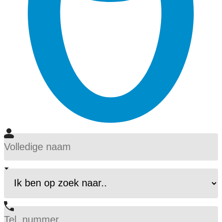
Volledige
naam
(Vereist)
Volledige
Ik
naam
ben
op
zoek
naar..
Telefoon
(Vereist)
(Vereist)