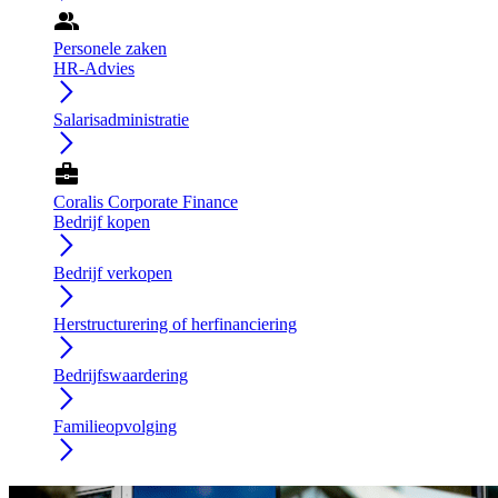
group
Personele zaken
HR-Advies
arrow_forward_ios
Salarisadministratie
arrow_forward_ios
business_center
Coralis Corporate Finance
Bedrijf kopen
arrow_forward_ios
Bedrijf verkopen
arrow_forward_ios
Herstructurering of herfinanciering
arrow_forward_ios
Bedrijfswaardering
arrow_forward_ios
Familieopvolging
arrow_forward_ios