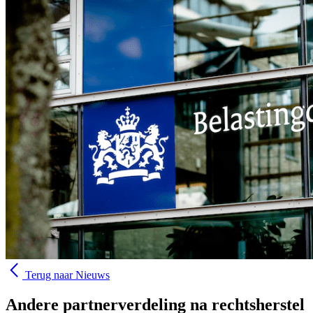
arrow_back_ios_new
Terug naar Nieuws
Andere partnerverdeling na rechtsherstel