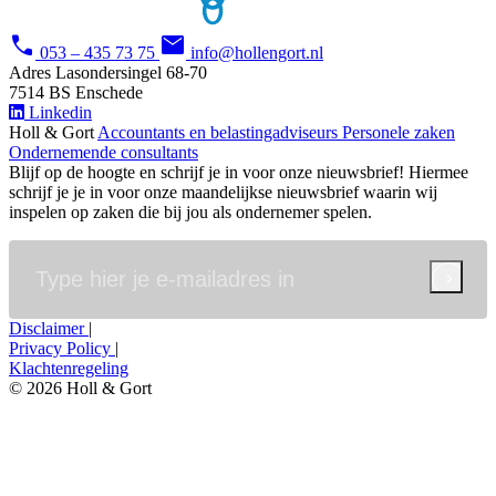
call
email
053 – 435 73 75
info@hollengort.nl
Adres
Lasondersingel 68-70
7514 BS Enschede
Linkedin
Holl & Gort
Accountants en belastingadviseurs
Personele zaken
Ondernemende consultants
Blijf op de hoogte en schrijf je in voor onze nieuwsbrief!
Hiermee
schrijf je je in voor onze maandelijkse nieuwsbrief waarin wij
inspelen op zaken die bij jou als ondernemer spelen.
Versturen
Disclaimer
|
Privacy Policy
|
Klachtenregeling
© 2026 Holl & Gort