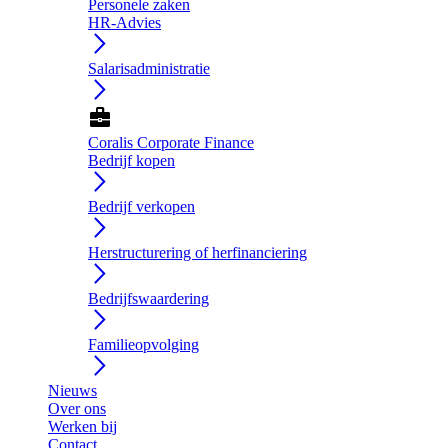
Personele zaken
HR-Advies
arrow_forward_ios
Salarisadministratie
arrow_forward_ios
business_center
Coralis Corporate Finance
Bedrijf kopen
arrow_forward_ios
Bedrijf verkopen
arrow_forward_ios
Herstructurering of herfinanciering
arrow_forward_ios
Bedrijfswaardering
arrow_forward_ios
Familieopvolging
arrow_forward_ios
Nieuws
Over ons
Werken bij
Contact