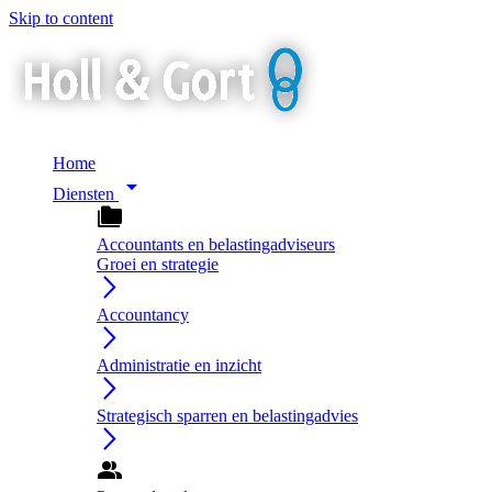
Skip to content
Home
arrow_drop_down
Diensten
folder_copy
Accountants en belastingadviseurs
Groei en strategie
arrow_forward_ios
Accountancy
arrow_forward_ios
Administratie en inzicht
arrow_forward_ios
Strategisch sparren en belastingadvies
arrow_forward_ios
group