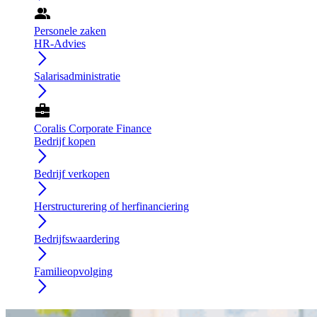
group
Personele zaken
HR-Advies
arrow_forward_ios
Salarisadministratie
arrow_forward_ios
business_center
Coralis Corporate Finance
Bedrijf kopen
arrow_forward_ios
Bedrijf verkopen
arrow_forward_ios
Herstructurering of herfinanciering
arrow_forward_ios
Bedrijfswaardering
arrow_forward_ios
Familieopvolging
arrow_forward_ios