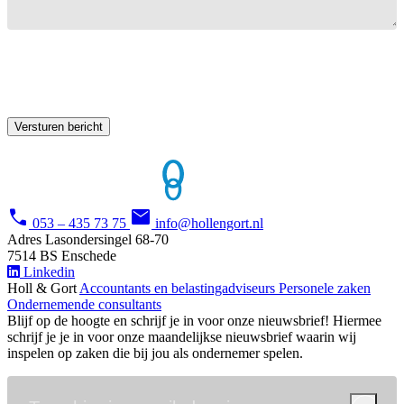
Versturen bericht
call
email
053 – 435 73 75
info@hollengort.nl
Adres
Lasondersingel 68-70
7514 BS Enschede
Linkedin
Holl & Gort
Accountants en belastingadviseurs
Personele zaken
Ondernemende consultants
Blijf op de hoogte en schrijf je in voor onze nieuwsbrief!
Hiermee
schrijf je je in voor onze maandelijkse nieuwsbrief waarin wij
inspelen op zaken die bij jou als ondernemer spelen.