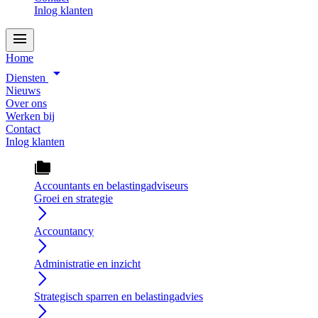
Inlog klanten
menu
Home
arrow_drop_down
Diensten
Nieuws
Over ons
Werken bij
Contact
Inlog klanten
folder_copy
Accountants en belastingadviseurs
Groei en strategie
arrow_forward_ios
Accountancy
arrow_forward_ios
Administratie en inzicht
arrow_forward_ios
Strategisch sparren en belastingadvies
arrow_forward_ios