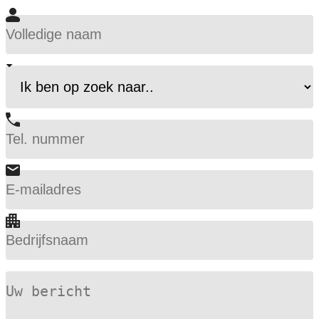
Volledige
naam
(Vereist)
Volledige
Ik
naam
ben
op
zoek
naar..
Telefoon
(Vereist)
(Vereist)
E-
mailadres
(Vereist)
Bedrijfsnaam
Bericht
(Vereist)