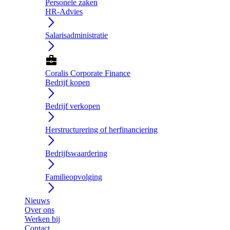
Personele zaken
HR-Advies
arrow_forward_ios
Salarisadministratie
arrow_forward_ios
business_center
Coralis Corporate Finance
Bedrijf kopen
arrow_forward_ios
Bedrijf verkopen
arrow_forward_ios
Herstructurering of herfinanciering
arrow_forward_ios
Bedrijfswaardering
arrow_forward_ios
Familieopvolging
arrow_forward_ios
Nieuws
Over ons
Werken bij
Contact